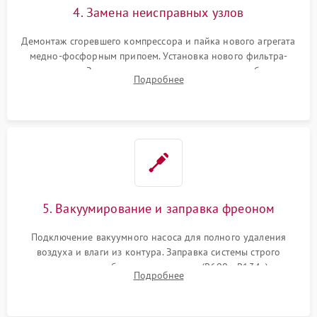
4. Замена неисправных узлов
Демонтаж сгоревшего компрессора и пайка нового агрегата
медно-фосфорным припоем. Установка нового фильтра-
осушителя. Замена изношенных вентиляторов обдува,
Подробнее
сломанных заслонок или поврежденных дверных петель.
5. Вакуумирование и заправка фреоном
Подключение вакуумного насоса для полного удаления
воздуха и влаги из контура. Заправка системы строго
дозированным объемом хладагента (R600a, R134a) по
Подробнее
электронным весам. Контроль рабочего давления в системе.