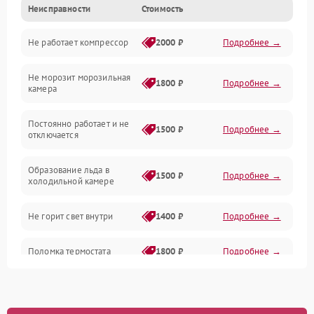
Неисправности
Стоимость
Механика
Не работает компрессор
2000 ₽
Подробнее →
Электропитание
Не морозит морозильная
Дренаж
1800 ₽
Подробнее →
камера
Оттайка
Постоянно работает и не
1500 ₽
Подробнее →
отключается
Программное обеспечение
Образование льда в
1500 ₽
Подробнее →
холодильной камере
Не горит свет внутри
1400 ₽
Подробнее →
Поломка термостата
1800 ₽
Подробнее →
Не работает вентилятор
1800 ₽
Подробнее →