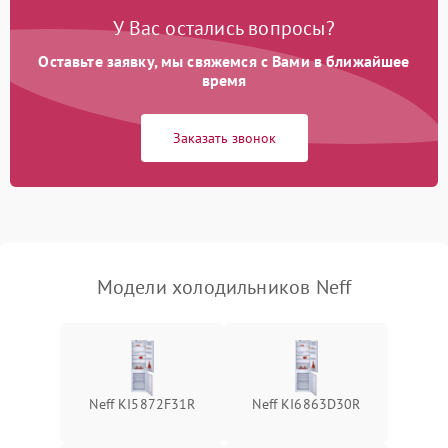
Поломка системы No Frost
2600 ₽
Подробнее →
У Вас остались вопросы?
Оставьте заявку, мы свяжемся с Вами в ближайшее
Образование конденсата
1800 ₽
Подробнее →
на стенках
время
Сбой в работе инвертора
2100 ₽
Подробнее →
Заказать звонок
Запах горелого при
2000 ₽
Подробнее →
работе
Не включается
1000 ₽
Подробнее →
холодильник
Модели холодильников Neff
Проблемы с системой
автоматической
1800 ₽
Подробнее →
разморозки
Neff KI5872F31R
Neff KI6863D30R