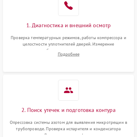
1. Диагностика и внешний осмотр
Проверка температурных режимов, работы компрессора и
целостности уплотнителей дверей. Измерение
сопротивления обмоток мотора, проверка термостата и
Подробнее
считывание кодов ошибок с электронного дисплея.
2. Поиск утечек и подготовка контура
Опрессовка системы азотом для выявления микротрещин в
трубопроводе. Проверка испарителя и конденсатора
течеискателем. Демонтаж старого фильтра-осушителя и