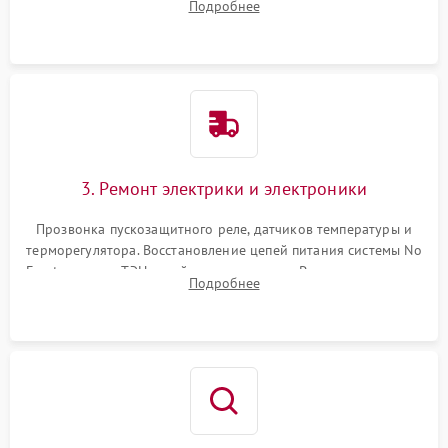
Подробнее
продувка капиллярной трубки для устранения засоров.
3. Ремонт электрики и электроники
Прозвонка пускозащитного реле, датчиков температуры и
терморегулятора. Восстановление цепей питания системы No
Frost, включая ТЭН оттайки и вентилятор. Ремонт или замена
Подробнее
платы управления при сбоях алгоритмов.