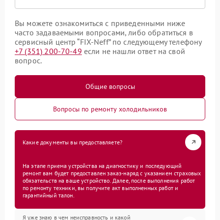
Вы можете ознакомиться с приведенными ниже
часто задаваемыми вопросами, либо обратиться в
сервисный центр “FIX-Neff” по следующему телефону
+7 (351) 200-70-49
если не нашли ответ на свой
вопрос.
Общие вопросы
Вопросы по ремонту холодильников
Какие документы вы предоставляете?
На этапе приема устройства на диагностику и последующий
ремонт вам будет предоставлен заказ-наряд с указанием страховых
обязательств на ваше устройство. Далее, после выполнения работ
по ремонту техники, вы получите акт выполненных работ и
гарантийный талон.
Я уже знаю в чем неисправность и какой